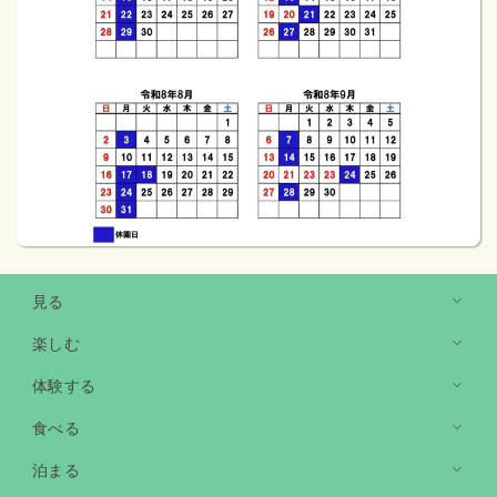
見る
楽しむ
廣澤美術館
体験する
隈研吾氏設計 巨石で建築を消す試み
ゴルフ場
食べる
戦略性の高い18ホール
芸術の森 分館
農園
洋画、日本画、陶磁器展示中
泊まる
収穫体験イベント開催
パークゴルフ場
ゴルフ場レストラン